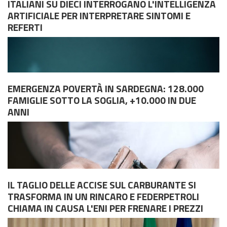
ITALIANI SU DIECI INTERROGANO L'INTELLIGENZA
ARTIFICIALE PER INTERPRETARE SINTOMI E
REFERTI
L'AttaccoIl rito è noto, quasi liturgico, e si consuma ogni fine
settimana. Ci si siede a un tavolo, si ordinano drink i cui prezzi
sembrano ormai quotati in borsa e si partecipa alla grande
commedia della socialità. Si paga un conto salato, rincarato
EMERGENZA POVERTÀ IN SARDEGNA: 128.000
dai colpi di coda dell'inflazione che ha f...
FAMIGLIE SOTTO LA SOGLIA, +10.000 IN DUE
ANNI
IL TAGLIO DELLE ACCISE SUL CARBURANTE SI
Un'indagine nazionale svela le nuove abitudini sanitarie dei
TRASFORMA IN UN RINCARO E FEDERPETROLI
cittadini. Meno del tre per cento degli utenti verifica le
CHIAMA IN CAUSA L'ENI PER FRENARE I PREZZI
diagnosi telematiche con un dottore vero. I giovani cercano le
cause dei dolori, gli over 50 si fanno tradurre gli esiti degli