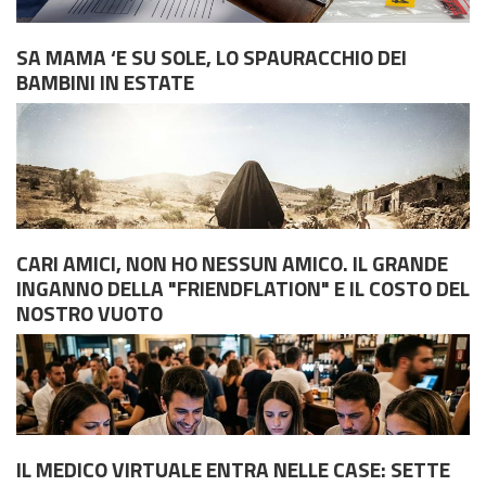
SA MAMA ‘E SU SOLE, LO SPAURACCHIO DEI
BAMBINI IN ESTATE
Gli antichi greci la chiamavano epokhé: la sospensione del
giudizio, quel rigoroso esercizio di prudenza intellettuale che
impone di fermarsi, osservare e dubitare prima di emettere
una sentenza definitiva. Storicamente, l'umanità ha sempre
CARI AMICI, NON HO NESSUN AMICO. IL GRANDE
ceduto al fascino perver...
INGANNO DELLA "FRIENDFLATION" E IL COSTO DEL
NOSTRO VUOTO
Il passaggio dalla società tradizionale a quella
contemporanea è segnato da una profonda transizione
filosofica: l'abbandono del mythos in favore del razionale
logos. Nella cultura classica, il
IL MEDICO VIRTUALE ENTRA NELLE CASE: SETTE