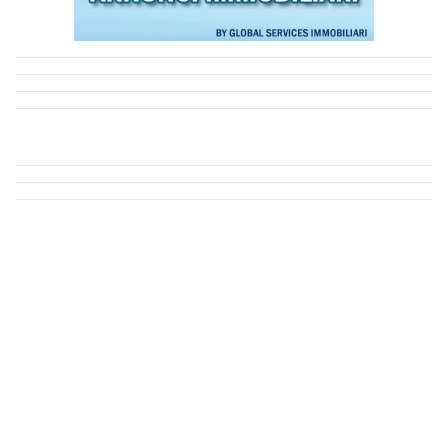
delle targhe alterne e lo stop ai mezzi privati.L'ipotesi di un ...