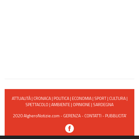
ATTUALITÀ
|
CRONACA
|
POLITICA
|
ECONOMIA
|
SPORT
|
CULTURA
|
SPETTACOLO
|
AMBIENTE
|
OPINIONE
|
SARDEGNA
2020 AlgheroNotizie.com -
GERENZA
-
CONTATTI
-
PUBBLICITA'