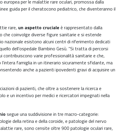
o europea per le malattie rare oculari, promossa dalla
ee guida per il cheratocono pediatrico, che diventeranno il
ttie rare,
un aspetto cruciale
è rappresentato dalla
to che coinvolge diverse figure sanitarie e si estende
orio nazionale esistono alcuni centri di riferimento dedicati
ui quello dell’ospedale Bambino Gesù. “Si tratta di percorsi
i contribuiscono varie professionalità sanitarie e che,
l’intera famiglia in un itinerario sicuramente sfidante, ma
onsentendo anche a pazienti ipovedenti gravi di acquisire un
azioni di pazienti, che oltre a sostenere la ricerca e
olo e un incentivo per medici e ricercatori impegnati nella
hio
segue una suddivisione in tre macro-categorie:
logie della retina e della coroide, e patologie del nervo
attie rare, sono censite oltre 900 patologie oculari rare,