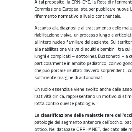
A tal proposito, la ERN-EYE, la Rete di riferiment
Commissione Europea, sta per pubblicare nuove Lin
riferimento normativo a livello continentale.
Accanto alla diagnosi e al trattamento delle mala
riabilitazione visiva, un processo lungo e articola
all'intero nucleo familiare del paziente. Sul territ
alla riabilitazione visiva di adulti e bambini, tra c
lunghi e complicati – sottolinea Buzzonetti – a cu
particolarmente in ambito pediatrico, coinvolgono 
che può portare risultati davvero sorprendenti, c
sufficiente margine di autonomia”.
Un ruolo essenziale viene svolto anche dalle associ
l'attività clinica, rappresentano un motivo di stim
lotta contro queste patologie.
La classificazione delle malattie rare dell'occ
patologie del segmento anteriore dell’occhio, pato
ottico. Nel database ORPHANET, dedicato alle mal