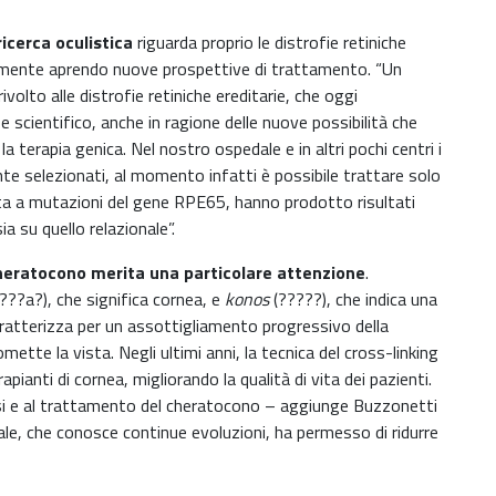
icerca oculistica
riguarda proprio le distrofie retiniche
vamente aprendo nuove prospettive di trattamento. “Un
lto alle distrofie retiniche ereditarie, che oggi
scientifico, anche in ragione delle nuove possibilità che
erapia genica. Nel nostro ospedale e in altri pochi centri i
e selezionati, al momento infatti è possibile trattare solo
ata a mutazioni del gene RPE65, hanno prodotto risultati
a su quello relazionale”.
cheratocono merita una particolare attenzione
.
???a?), che significa cornea, e
konos
(?????), che indica una
ratterizza per un assottigliamento progressivo della
e la vista. Negli ultimi anni, la tecnica del cross-linking
pianti di cornea, migliorando la qualità di vita dei pazienti.
osi e al trattamento del cheratocono – aggiunge Buzzonetti
neale, che conosce continue evoluzioni, ha permesso di ridurre