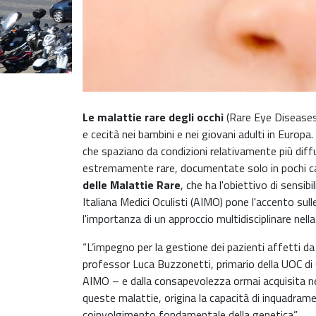
Le malattie rare degli occhi
(Rare Eye Diseases 
e cecità nei bambini e nei giovani adulti in Europa
che spaziano da condizioni relativamente più diff
estremamente rare, documentate solo in pochi cas
delle Malattie Rare
, che ha l'obiettivo di sensib
Italiana Medici Oculisti (AIMO) pone l'accento sull
l'importanza di un approccio multidisciplinare nell
“L’impegno per la gestione dei pazienti affetti da 
professor Luca Buzzonetti, primario della UOC di 
AIMO – e dalla consapevolezza ormai acquisita nell
queste malattie, origina la capacità di inquadramen
coinvolgimento fondamentale della genetica”.