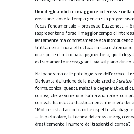
Uno degli ambiti di maggiore interesse nella r
ereditarie, dove la terapia genica sta progressi
focus fondamentale – prosegue Buzzonetti – è rivo
rappresentano forse il maggior campo di interesse 
lentamente ma concretamente sta introducendo la t
trattamenti finora effettuati in casi estremament
una specie di retinopatia pigmentosa, quella leg
estremamente incoraggianti sia sul piano clinico si
Nel panorama delle patologie rare dell'occhio,
il 
Derivante dall'unione delle parole greche
keratos
(
forma conica, questa malattia degenerativa si ca
cornea, che assume una forma anomala e compromett
corneale ha ridotto drasticamente il numero dei tra
“Molto si sta facendo anche rispetto alla diagn
–. In particolare, la tecnica del cross-linking cor
drasticamente il numero dei trapianti di cornea”.