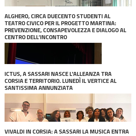
ALGHERO, CIRCA DUECENTO STUDENTI AL
Dal 14 al 16 maggio l'Hotel Catalunya ospita primari e
TEATRO CIVICO PER IL PROGETTO MARTINA:
scienziati per le Giornate Algheresi. Sotto la lente degli
Domenica 31 maggio le corsie universitarie partecipano alla
PREVENZIONE, CONSAPEVOLEZZA E DIALOGO AL
specialisti le terapie su misura, i tumori, l'endometriosi e le
venticinquesima edizione dell'iniziativa promossa dal Ministero
CENTRO DELL’INCONTRO
tecniche per garantire parti sicuri.Dal 14 al 16 maggio l'Hotel
della Salute. Un video e l'impegno degli specialisti per ricordare
...
ai malati che il dolore non si affronta in solitudine.
ICTUS, A SASSARI NASCE L'ALLEANZA TRA
I medici dell'Azienda Ospedaliero Universitaria hanno avviato
CORSIA E TERRITORIO. LUNEDÌ IL VERTICE AL
un ciclo di incontri con gli studenti per spiegare i danni
SANTISSIMA ANNUNZIATA
provocati da droghe, fumo e bevande energetiche. L'allarme
degli specialisti sulla mancata percezione del pericolo.Un inf...
Inizia presto la lotta contro i tumori, attraverso la
conoscenza, la consapevolezza e il dialogo. È questo il
VIVALDI IN CORSIA: A SASSARI LA MUSICA ENTRA
messaggio forte e attuale del Progetto Martina, promosso