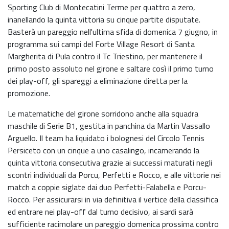
Sporting Club di Montecatini Terme per quattro a zero,
inanellando la quinta vittoria su cinque partite disputate.
Basterà un pareggio nell'ultima sfida di domenica 7 giugno, in
programma sui campi del Forte Village Resort di Santa
Margherita di Pula contro il Tc Triestino, per mantenere il
primo posto assoluto nel girone e saltare così il primo turno
dei play-off, gli spareggi a eliminazione diretta per la
promozione.
Le matematiche del girone sorridono anche alla squadra
maschile di Serie B1, gestita in panchina da Martin Vassallo
Arguello. Il team ha liquidato i bolognesi del Circolo Tennis
Persiceto con un cinque a uno casalingo, incamerando la
quinta vittoria consecutiva grazie ai successi maturati negli
scontri individuali da Porcu, Perfetti e Rocco, e alle vittorie nei
match a coppie siglate dai duo Perfetti-Falabella e Porcu-
Rocco. Per assicurarsi in via definitiva il vertice della classifica
ed entrare nei play-off dal turno decisivo, ai sardi sarà
sufficiente racimolare un pareggio domenica prossima contro