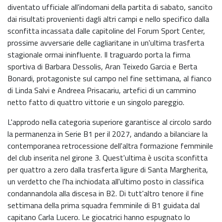
diventato ufficiale all'indomani della partita di sabato, sancito
dai risultati provenienti dagli altri campi e nello specifico dalla
sconfitta incassata dalle capitoline del Forum Sport Center,
prossime avversarie delle cagliaritane in un'ultima trasferta
stagionale ormai ininfluente. Il traguardo porta la firma
sportiva di Barbara Dessolis, Aran Teixedo Garcia e Berta
Bonardi, protagoniste sul campo nel fine settimana, al fianco
di Linda Salvi e Andreea Prisacariu, artefici di un cammino
netto fatto di quattro vittorie e un singolo pareggio.
L'approdo nella categoria superiore garantisce al circolo sardo
la permanenza in Serie B1 per il 2027, andando a bilanciare la
contemporanea retrocessione dell'altra formazione femminile
del club inserita nel girone 3. Quest'ultima è uscita sconfitta
per quattro a zero dalla trasferta ligure di Santa Margherita,
un verdetto che l'ha inchiodata all'ultimo posto in classifica
condannandola alla discesa in B2. Di tutt'altro tenore il fine
settimana della prima squadra femminile di B1 guidata dal
capitano Carla Lucero. Le giocatrici hanno espugnato lo