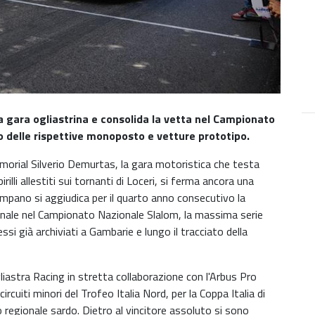
la gara ogliastrina e consolida la vetta nel Campionato
rdo delle rispettive monoposto e vetture prototipo.
morial Silverio Demurtas, la gara motoristica che testa
 birilli allestiti sui tornanti di Loceri, si ferma ancora una
ampano si aggiudica per il quarto anno consecutivo la
onale nel Campionato Nazionale Slalom, la massima serie
essi già archiviati a Gambarie e lungo il tracciato della
iastra Racing in stretta collaborazione con l'Arbus Pro
ircuiti minori del Trofeo Italia Nord, per la Coppa Italia di
regionale sardo. Dietro al vincitore assoluto si sono