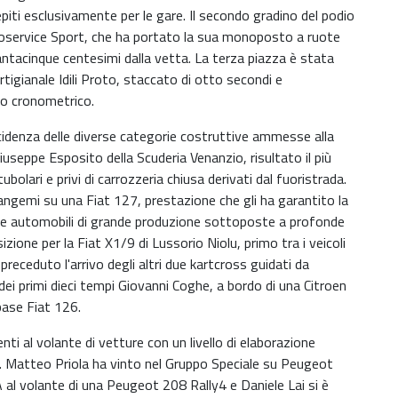
ncepiti esclusivamente per le gare. Il secondo gradino del podio
toservice Sport, che ha portato la sua monoposto a ruote
antacinque centesimi dalla vetta. La terza piazza è stata
rtigianale Idili Proto, staccato di otto secondi e
to cronometrico.
incidenza delle diverse categorie costruttive ammesse alla
iuseppe Esposito della Scuderia Venanzio, risultato il più
tubolari e privi di carrozzeria chiusa derivati dal fuoristrada.
ngemi su una Fiat 127, prestazione che gli ha garantito la
 alle automobili di grande produzione sottoposte a profonde
one per la Fiat X1/9 di Lussorio Niolu, primo tra i veicoli
preceduto l'arrivo degli altri due kartcross guidati da
ei primi dieci tempi Giovanni Coghe, a bordo di una Citroen
base Fiat 126.
ti al volante di vetture con un livello di elaborazione
erie. Matteo Priola ha vinto nel Gruppo Speciale su Peugeot
al volante di una Peugeot 208 Rally4 e Daniele Lai si è