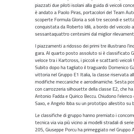
piazzati due piloti isolani alla guida di veicoli co
è andato a Paolo Piras, portacolori del Team Au
scoperte Formula Gloria a soli tre secondi e sett
conquistata da Roberto Idili, a bordo del veicolo a
sessantaquattro centesimi dal miglior rilevamen
I piazzamenti a ridosso dei primi tre illustrano l'
gara. Al quarto posto assoluto si è classificato G
veloce tra i Kartcross, i piccoli e scattanti veicoli 
Subito dopo ha tagliato il traguardo Domenico Ga
vittoria nel Gruppo E1 Italia, la classe riservata
modifiche meccaniche e aerodinamiche. Sesta posizi
con carrozzeria silhouette della classe E2, che ha 
Antonio Fadda e Quirico Beccu. Chiudono l'elenco d
Saxo, e Angelo Ibba su un prototipo allestito su 
Le classifiche di gruppo hanno premiato i concorren
tecnica via via più vicino ai modelli stradali di s
205, Giuseppe Porcu ha primeggiato nel Gruppo A 