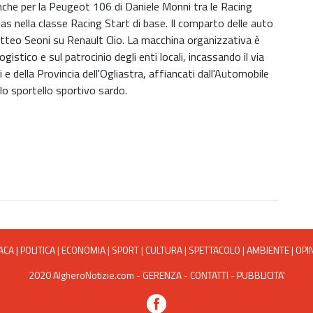
nche per la Peugeot 106 di Daniele Monni tra le Racing
nas nella classe Racing Start di base. Il comparto delle auto
atteo Seoni su Renault Clio. La macchina organizzativa è
istico e sul patrocinio degli enti locali, incassando il via
 e della Provincia dell'Ogliastra, affiancati dall'Automobile
e lo sportello sportivo sardo.
ACA
|
POLITICA
|
ECONOMIA
|
SPORT
|
CULTURA
|
SPETTACOLO
|
AMBIENTE
|
OPI
2020 AlgheroNotizie.com -
GERENZA
-
CONTATTI
-
PUBBLICITA'