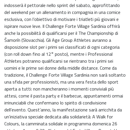
indosserà il pettorale nello sprint del sabato, approfittando
del weekend per un allenamento in compagnia in una cornice
esclusiva, con l’obiettivo di motivare i triatleti più giovani e
ispirare nuove leve. Il Challenge Forte Village Sardinia offrirà
anche la possibilità di qualificarsi per il The Championship di
Šamorín (Slovacchia). Gli Age Group Athletes avranno a
disposizione slot per i primi sei classificati di ogni categoria
(con roll down fino al 12° posto), mentre i Professional
Athletes potranno qualificarsi se rientrano tra i primi sei
uomini e le prime sei donne della middle distance. Come da
tradizione, il Challenge Forte Village Sardinia non sarà soltanto
una sfida per professionisti, ma una vera festa dello sport
aperta a tutti: non mancheranno i momenti conviviali più
attesi, come il pasta party e il barbecue, appuntamenti ormai
irrinunciabili che confermano lo spirito di condivisione
dell’evento. Quest’anno, la manifestazione sarà arricchita da
un’iniziativa speciale dedicata alla solidarietà: A Walk for
Colours, la camminata solidale in programma domenica 26