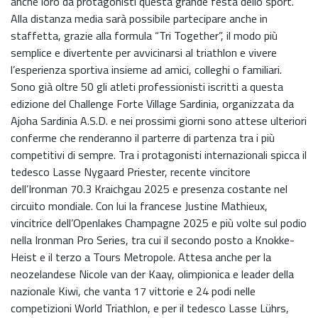
anche loro da protagonisti questa grande festa dello sport.
Alla distanza media sarà possibile partecipare anche in
staffetta, grazie alla formula “Tri Together”, il modo più
semplice e divertente per avvicinarsi al triathlon e vivere
l’esperienza sportiva insieme ad amici, colleghi o familiari.
Sono già oltre 50 gli atleti professionisti iscritti a questa
edizione del Challenge Forte Village Sardinia, organizzata da
Ajoha Sardinia A.S.D. e nei prossimi giorni sono attese ulteriori
conferme che renderanno il parterre di partenza tra i più
competitivi di sempre. Tra i protagonisti internazionali spicca il
tedesco Lasse Nygaard Priester, recente vincitore
dell’Ironman 70.3 Kraichgau 2025 e presenza costante nel
circuito mondiale. Con lui la francese Justine Mathieux,
vincitrice dell’Openlakes Champagne 2025 e più volte sul podio
nella Ironman Pro Series, tra cui il secondo posto a Knokke-
Heist e il terzo a Tours Metropole. Attesa anche per la
neozelandese Nicole van der Kaay, olimpionica e leader della
nazionale Kiwi, che vanta 17 vittorie e 24 podi nelle
competizioni World Triathlon, e per il tedesco Lasse Lührs,