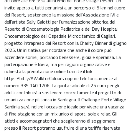
ottobre alle ore 9:30 all’interno del Forte Village Resort. Un
invito aperto a tutti per unirsi a un percorso di 5 km nel cuore
del Resort, sostenendo la missione dell’Associazione IVI e
dell’artista Sally Galotti per l’umanizzazione pittorica del
Reparto di Oncoematologia Pediatrica e del Day Hospital
Oncoematologico dell’Ospedale Microcitemico di Cagliari,
progetto intrapreso dal Resort con la Charity Dinner di giugno
2025. Un’iniziativa per ricordare che anche il colore può
accendere sorrisi, portando benessere, gioia e speranza. La
partecipazione è libera, ma per ragioni organizzative è
richiesta la prenotazione online tramite il link
https://bit.ly/AWalkforColours oppure telefonicamente al
numero 335 140 1206. La quota solidale di 25 euro per gli
adulti contribuirà a sostenere concretamente il progetto di
umanizzazione pittorica in Sardegna. Il Challenge Forte Village
Sardinia sarà inoltre l’occasione ideale per vivere una vacanza
di fine stagione con un mix unico di sport, sole e relax. Gli
atleti e accompagnatori che sceglieranno di soggiornare
presso il Resort potranno usufruire di una tariffa riservata