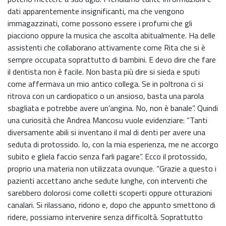
dati apparentemente insignificanti, ma che vengono
immagazzinati, come possono essere i profumi che gli
piacciono oppure la musica che ascolta abitualmente. Ha delle
assistenti che collaborano attivamente come Rita che si è
sempre occupata soprattutto di bambini. E devo dire che fare
il dentista non è facile. Non basta più dire si sieda e sputi
come affermava un mio antico collega. Se in poltrona ci si
ritrova con un cardiopatico o un ansioso, basta una parola
sbagliata e potrebbe avere un’angina. No, non è banale”. Quindi
una curiosità che Andrea Mancosu vuole evidenziare: “Tanti
diversamente abili si inventano il mal di denti per avere una
seduta di protossido. Io, con la mia esperienza, me ne accorgo
subito e gliela faccio senza farli pagare”. Ecco il protossido,
proprio una materia non utilizzata ovunque. “Grazie a questo i
pazienti accettano anche sedute lunghe, con interventi che
sarebbero dolorosi come colletti scoperti oppure otturazioni
canalari. Si rilassano, ridono e, dopo che appunto smettono di
ridere, possiamo intervenire senza difficoltà. Soprattutto