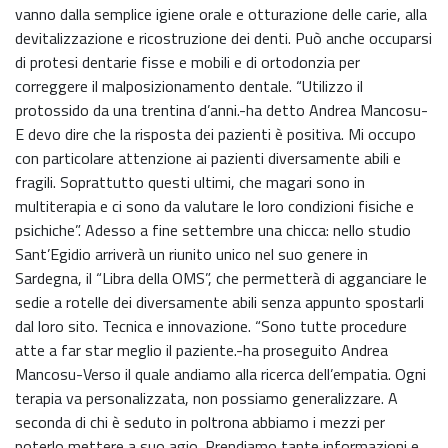
vanno dalla semplice igiene orale e otturazione delle carie, alla
devitalizzazione e ricostruzione dei denti. Può anche occuparsi
di protesi dentarie fisse e mobili e di ortodonzia per
correggere il malposizionamento dentale. “Utilizzo il
protossido da una trentina d’anni.-ha detto Andrea Mancosu-
E devo dire che la risposta dei pazienti è positiva. Mi occupo
con particolare attenzione ai pazienti diversamente abili e
fragili. Soprattutto questi ultimi, che magari sono in
multiterapia e ci sono da valutare le loro condizioni fisiche e
psichiche”. Adesso a fine settembre una chicca: nello studio
Sant’Egidio arriverà un riunito unico nel suo genere in
Sardegna, il “Libra della OMS”, che permetterà di agganciare le
sedie a rotelle dei diversamente abili senza appunto spostarli
dal loro sito. Tecnica e innovazione. “Sono tutte procedure
atte a far star meglio il paziente.-ha proseguito Andrea
Mancosu-Verso il quale andiamo alla ricerca dell’empatia. Ogni
terapia va personalizzata, non possiamo generalizzare. A
seconda di chi è seduto in poltrona abbiamo i mezzi per
poterlo mettere a suo agio. Prendiamo tante informazioni e