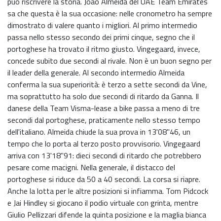
può riscrivere la storia. João Almeida del UAE Team Emirates
sa che questa è la sua occasione: nelle cronometro ha sempre
dimostrato di valere quanto i migliori. Al primo intermedio
passa nello stesso secondo dei primi cinque, segno che il
portoghese ha trovato il ritmo giusto. Vingegaard, invece,
concede subito due secondi al rivale. Non è un buon segno per
il leader della generale. Al secondo intermedio Almeida
conferma la sua superiorità: è terzo a sette secondi da Vine,
ma soprattutto ha solo due secondi di ritardo da Ganna. Il
danese della Team Visma-lease a bike passa a meno di tre
secondi dal portoghese, praticamente nello stesso tempo
dell'italiano. Almeida chiude la sua prova in 13'08"46, un
tempo che lo porta al terzo posto provvisorio. Vingegaard
arriva con 13'18"91: dieci secondi di ritardo che potrebbero
pesare come macigni. Nella generale, il distacco del
portoghese si riduce da 50 a 40 secondi. La corsa si riapre.
Anche la lotta per le altre posizioni si infiamma. Tom Pidcock
e Jai Hindley si giocano il podio virtuale con grinta, mentre
Giulio Pellizzari difende la quinta posizione e la maglia bianca