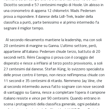
Diciotto secondi e 57 centesimi meglio di Hoole. Un abisso in
una cronometro di appena 12 chilometri. Mads Pedersen
prova a rispondere. Il danese della Lidl-Trek, leader della
classifica a punti, parte benissimo e al primo intermedio fa
segnare il miglior tempo.
Al secondo rilevamento mantiene la leadership, ma con soli
20 centesimi di margine su Ganna. L'ultimo settore, però,
appartiene all'italiano: Pedersen chiude terzo, battuto di 20
secondi netti. Rémi Cavagna ci prova con il coraggio del
disperato e riesce a infilarsi al terzo posto provvisorio, a soli
27 centesimi dal danese. Stefan Küng, lo svizzero specialista
delle prove contro il tempo, non riesce nell'impresa: chiude con
11 secondi e 35 centesimi di ritardo. Nemmeno Jay Vine, che
al secondo intermedio aveva fatto sognare con nove secondi
di vantaggio su Ganna, riesce a completare l'opera: il campione
italiano resiste e vince per 90 centesimi. Quando entrano in
scena i protagonisti della classifica generale, ogni pedalata