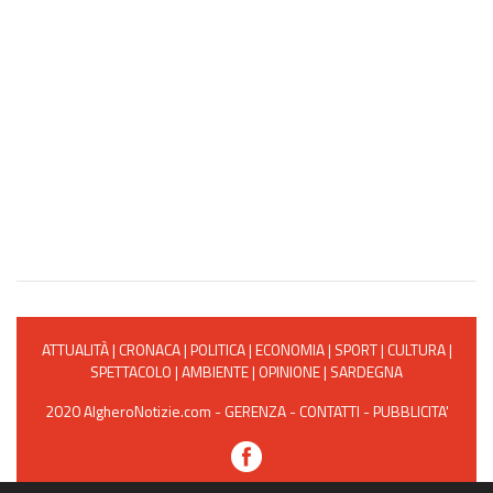
ATTUALITÀ
|
CRONACA
|
POLITICA
|
ECONOMIA
|
SPORT
|
CULTURA
|
SPETTACOLO
|
AMBIENTE
|
OPINIONE
|
SARDEGNA
2020 AlgheroNotizie.com -
GERENZA
-
CONTATTI
-
PUBBLICITA'