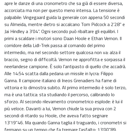
apre le danze di una cronometro che sa già di essere diversa,
accorciata ma non per questo meno intensa. La tensione è
palpabile: Vingegaard guida la generale con appena 50 secondi
su Almeida, mentre dietro si accalcano Tom Pidcock a 2'28" e
Jai Hindley a 3'04". Ogni secondo può ribaltare gli equilibri. I
primi a scaldare i motori sono Daan Hoole e Ethan Vernon. Il
corridore della Lidl-Trek passa al comando del primo
intermedio, ma nel secondo settore qualcosa non va: alza il
braccio, segno di difficoltà. Vernon ne approfitta e sorpassa il
neerlandese campione. È solo l'antipasto di quello che accadrà.
Alle 14:54 scatta dalla pedana un missile in lycra: Filippo
Ganna. Il campione italiano di Ineos Grenadiers ha fame di
vittoria e lo dimostra subito. Al primo intermedio è solo terzo,
ma è una tattica: sta studiando il percorso, calibrando lo
sforzo. Al secondo rilevamento cronometrico esplode: è lui il
più veloce. Davanti a lui, Vernon chiude la sua prova con 2
secondi di ritardo su Hoole, che aveva fatto segnare
13'19"46. Ma quando Ganna taglia il traguardo, i cronometri si
fermano su un tempo che fa tremare l'asfalto: 13'00"89.