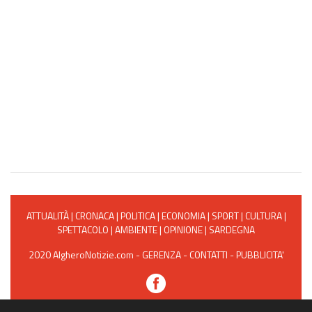
ATTUALITÀ
|
CRONACA
|
POLITICA
|
ECONOMIA
|
SPORT
|
CULTURA
|
SPETTACOLO
|
AMBIENTE
|
OPINIONE
|
SARDEGNA
2020 AlgheroNotizie.com -
GERENZA
-
CONTATTI
-
PUBBLICITA'