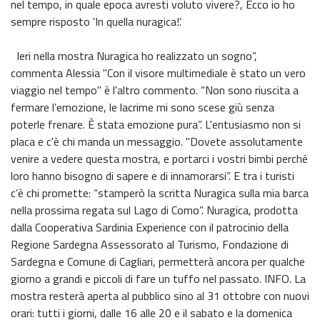
nel tempo, in quale epoca avresti voluto vivere?, Ecco io ho
sempre risposto 'In quella nuragica!’.
Ieri nella mostra Nuragica ho realizzato un sogno”,
commenta Alessia "Con il visore multimediale è stato un vero
viaggio nel tempo" è l'altro commento. “Non sono riuscita a
fermare l’emozione, le lacrime mi sono scese giù senza
poterle frenare. È stata emozione pura”. L'entusiasmo non si
placa e c'è chi manda un messaggio. "Dovete assolutamente
venire a vedere questa mostra, e portarci i vostri bimbi perché
loro hanno bisogno di sapere e di innamorarsi”. E tra i turisti
c’è chi promette: “stamperò la scritta Nuragica sulla mia barca
nella prossima regata sul Lago di Como”. Nuragica, prodotta
dalla Cooperativa Sardinia Experience con il patrocinio della
Regione Sardegna Assessorato al Turismo, Fondazione di
Sardegna e Comune di Cagliari, permetterà ancora per qualche
giorno a grandi e piccoli di fare un tuffo nel passato. INFO. La
mostra resterà aperta al pubblico sino al 31 ottobre con nuovi
orari: tutti i giorni, dalle 16 alle 20 e il sabato e la domenica