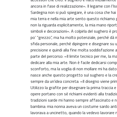
ancora in fase di realizzazione». Il legame con l’Is
Sardegna non si può spiegare, è una cosa che hai
mia terra e nella mia arte sento questo richiamo
non la riguarda esplicitamente, la mia mano ripor
simboli e decorazioni». A colpirla del sughero è p
po’ “grezzo”, ma ha molto potenziale, perché dà m
sfida personale, perché dipingere e disegnare su u
precisione e quindi alla fine molta soddisfazione
parte del percorso: «Il limite tecnico per me, la 
dedicare alla mia arte. Non è facile dedicarsi com
sconforto, ma la voglia di non mollare mi ha dato
nasce anche questo progetto sul sughero e la crea
sempre da un’idea concreta: «Il disegno viene pri
Utilizzo la grafite per disegnare la prima traccia e p
opere portano con sé richiami evidenti alla tradizio
tradizioni sarde mi hanno sempre affascinato e 
bambina: mia nonna aveva un costume sardo antico 
lavorava a uncinetto, quando la vedevo lavorare n