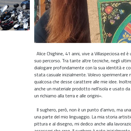
Alice Chighine, 41 anni, vive a Villaspeciosa ed è 
suo percorso. Tra tante altre tecniche, negli ulti
dialogare profondamente con la sua identità e con 
stata casuale inizialmente. Volevo sperimentare ma
qualcosa che desse carattere alle mie idee. Inolt
anche un materiale prodotto nell’isola e usato da
un richiamo alla terra e alle origini».
Il sughero, però, non è un punto d’arrivo, ma una
una parte del mio linguaggio. La mia storia artist
pittura e al disegno, mi dedico anche alla lavorazi
accessori che creo. Il sughero è nato inizialment