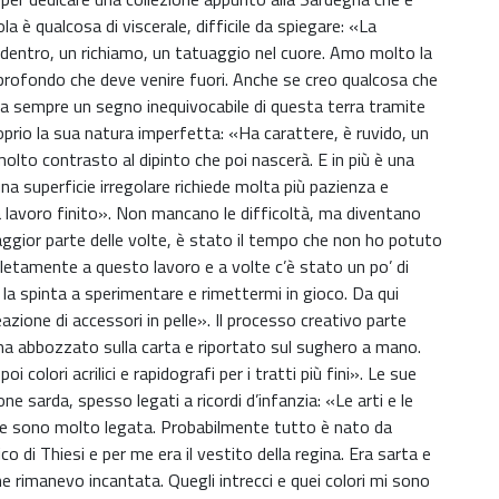
ola è qualcosa di viscerale, difficile da spiegare: «La
 dentro, un richiamo, un tatuaggio nel cuore. Amo molto la
 profondo che deve venire fuori. Anche se creo qualcosa che
ta sempre un segno inequivocabile di questa terra tramite
roprio la sua natura imperfetta: «Ha carattere, è ruvido, un
olto contrasto al dipinto che poi nascerà. E in più è una
na superficie irregolare richiede molta più pazienza e
 a lavoro finito». Non mancano le difficoltà, ma diventano
maggior parte delle volte, è stato il tempo che non ho potuto
pletamente a questo lavoro e a volte c’è stato un po’ di
 la spinta a sperimentare e rimettermi in gioco. Da qui
zione di accessori in pelle». Il processo creativo parte
ma abbozzato sulla carta e riportato sul sughero a mano.
oi colori acrilici e rapidografi per i tratti più fini». Le sue
ne sarda, spesso legati a ricordi d’infanzia: «Le arti e le
ne sono molto legata. Probabilmente tutto è nato da
di Thiesi e per me era il vestito della regina. Era sarta e
e rimanevo incantata. Quegli intrecci e quei colori mi sono