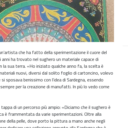
un’artista che ha fatto della sperimentazione il cuore del
mi anni ha trovato nel sughero un materiale capace di
la sua terra. «Ho iniziato qualche anno fa, la scelta è
teriali nuovi, diversi dal solito foglio di cartoncino, volevo
re si sposava benissimo con l’idea di Sardegna, essendo
 sempre per la creazione di manufatti. In più lo vedo come
 tappa di un percorso più ampio: «Diciamo che il sughero è
ica è frammentata da varie sperimentazioni. Oltre alla
one della pelle, dove porto la pittura a mano anche negli
e per dedicare una collezione appunto alla Sardegna che è