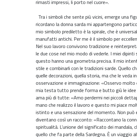
rimasti impressi, li porto nel cuore».
Tra i simboli che sente più vicini, emerge una fig
ricordano la donna sarda mi appartengono particolarmen
mio simbolo prediletto è la spirale, che è univers
manufatti antichi. Per me è il simbolo per eccellenz
Nel suo lavoro convivono tradizione e reinterpreta
le due cose nel mio modo di vederle. I miei dipint
questo hanno una geometria precisa. Il mio intento 
stile e combinarli con le tradizioni sarde. Quello 
quelle decorazioni, quella storia, ma che le veda 
osservazione e immaginazione: «Osservo molto e so
mia testa tutto prende forma e butto giù le idee 
ama più di tutte: «Amo perdermi nei piccoli detta
mano che realizzo il lavoro e questo mi piace mol
istinto e una sensazione del momento. Non può e
diventano così un racconto: «Raccontano la connes
spiritualità. L’unione del significato dei mandala, 
quello che fa parte della Sardegna. È un viaggio al