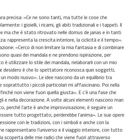
ura precisa: «Ce ne sono tanti, ma tutte le cose che
te: i gioielli, i ricami, gli abiti tradizionali e i tappeti. Il
ale ma che è stato ritrovato nelle domus de janas e in tanti
a: rappresenta la crescita interiore, la ciclicità e il tempo».
zione: «Cerco di non limitare la mia fantasia e di combinare
i sono quasi dei mandala e ne prendono ispirazione, per
è utilizzare lo stile dei mandala, rielaborarli con un mio
che desidero è che lo spettatore riconosca quei soggetti,
in un modo nuovo». Le idee nascono da un equilibrio tra
prattutto i piccoli particolari mi affascinano. Poi nella
finché non viene fuori quella giusta». E c’è una fase che
gli e nella decorazione. A volte alcuni elementi nascono man
to, perché l’arte è anche improvvisazione, è seguire un
ssere tutto progettato, perderebbe l’anima». Le sue opere
sione con le tradizioni, con i simboli e anche con la
che rappresentano l’universo e il viaggio interiore, con tutto
la scoperta delle mie radici che viene fuori attraverso