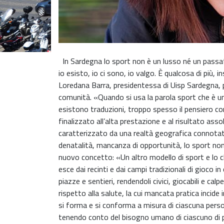
In Sardegna lo sport non è un lusso né un passat
io esisto, io ci sono, io valgo. È qualcosa di più,
Loredana Barra, presidentessa di Uisp Sardegna, par
comunità. «Quando si usa la parola sport che è un
esistono traduzioni, troppo spesso il pensiero c
finalizzato all’alta prestazione e al risultato ass
caratterizzato da una realtà geografica connotat
denatalità, mancanza di opportunità, lo sport no
nuovo concetto: «Un altro modello di sport e lo 
esce dai recinti e dai campi tradizionali di gioco in
piazze e sentieri, rendendoli civici, giocabili e c
rispetto alla salute, la cui mancata pratica incide
si forma e si conforma a misura di ciascuna person
tenendo conto del bisogno umano di ciascuno di p