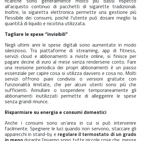
ricariche sono generalmente molto più bassi rispetto
all’acquisto continuo di pacchetti di sigarette tradizionali.
Inoltre, la sigaretta elettronica permette una gestione più
flessibile dei consumi, poiché l’utente può dosare meglio la
quantità di liquido e nicotina utilizzata.
Tagliare le spese “invisibili”
Negli ultimi anni le spese digitali sono aumentate in modo
silenzioso. Tra piattaforme di streaming, app di fitness,
servizi cloud e abbonamenti a riviste online, si finisce per
pagare decine di euro al mese senza rendersene conto. Fare
una revisione periodica dei propri abbonamenti è un passo
essenziale per capire cosa si utilizza davvero e cosa no. Molti
servizi offrono piani condivisi o versioni gratuite con
funzionalità limitate, che per alcuni utenti sono più che
sufficienti. Annullare o sospendere temporaneamente gli
abbonamenti inutilizzati permette di alleggerire le spese
senza grandi rinunce.
Risparmiare su energia e consumi domestici
Anche i consumi sono un’area in cui si può intervenire
facilmente. Spegnere le luci quando non servono, staccare gli
apparecchi in stand-by e
regolare il termostato di un grado
in meno
durante l’inverno sono tutte piccole cose che, messe