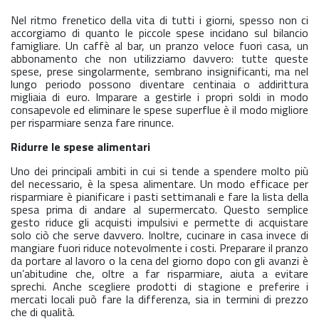
Nel ritmo frenetico della vita di tutti i giorni, spesso non ci
accorgiamo di quanto le piccole spese incidano sul bilancio
famigliare. Un caffè al bar, un pranzo veloce fuori casa, un
abbonamento che non utilizziamo davvero: tutte queste
spese, prese singolarmente, sembrano insignificanti, ma nel
lungo periodo possono diventare centinaia o addirittura
migliaia di euro. Imparare a gestirle i propri soldi in modo
consapevole ed eliminare le spese superflue è il modo migliore
per risparmiare senza fare rinunce.
Ridurre le spese alimentari
Uno dei principali ambiti in cui si tende a spendere molto più
del necessario, è la spesa alimentare. Un modo efficace per
risparmiare è pianificare i pasti settimanali e fare la lista della
spesa prima di andare al supermercato. Questo semplice
gesto riduce gli acquisti impulsivi e permette di acquistare
solo ciò che serve davvero. Inoltre, cucinare in casa invece di
mangiare fuori riduce notevolmente i costi. Preparare il pranzo
da portare al lavoro o la cena del giorno dopo con gli avanzi è
un’abitudine che, oltre a far risparmiare, aiuta a evitare
sprechi. Anche scegliere prodotti di stagione e preferire i
mercati locali può fare la differenza, sia in termini di prezzo
che di qualità.