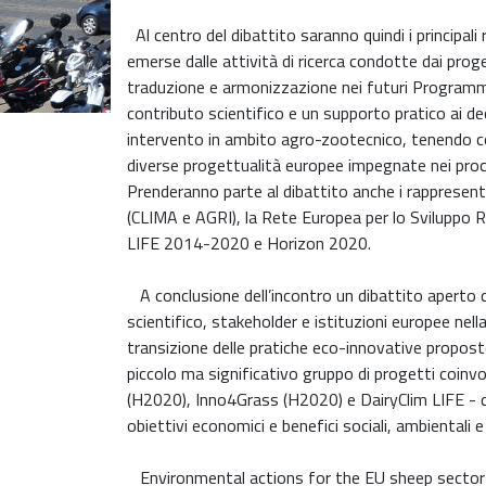
Al centro del dibattito saranno quindi i principali 
emerse dalle attività di ricerca condotte dai proge
traduzione e armonizzazione nei futuri Programmi 
contributo scientifico e un supporto pratico ai dec
intervento in ambito agro-zootecnico, tenendo co
diverse progettualità europee impegnate nei proces
Prenderanno parte al dibattito anche i rappresent
(CLIMA e AGRI), la Rete Europea per lo Sviluppo Ru
LIFE 2014-2020 e Horizon 2020.
A conclusione dell’incontro un dibattito aperto 
scientifico, stakeholder e istituzioni europee nel
transizione delle pratiche eco-innovative proposte 
piccolo ma significativo gruppo di progetti coin
(H2020), Inno4Grass (H2020) e DairyClim LIFE - co
obiettivi economici e benefici sociali, ambientali e 
Environmental actions for the EU sheep sector 