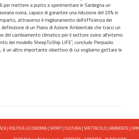
 per mettere a punto e sperimentare in Sardegna un
searia ovina, capace di garantire una riduzione del 20% in
comparto, attraverso il miglioramento dell’efficienza dei
 definizione di un Piano di Azione Ambientale che tracci un
ne del cambiamento climatico per il settore ovino all’interno
imento del modello SheepToShip LIFE”, conclude Pierpaolo
o, è un altro importante obiettivo di cui vogliamo gettare le
ACA
|
POLITICA
|
ECONOMIA
|
SPORT
|
CULTURA
|
SPETTACOLO
|
AMBIENTE
|
OPI