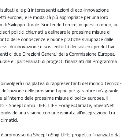
risultati e le più interessanti azioni di eco-innovazione
tti europei, e le modalità più appropriate per una loro
di Sviluppo Rurale. Si intende fornire, in questo modo, un
isori politici chiamati a delineare le prossime misure di
nto delle conoscenze e buone pratiche sviluppate dalle
si di innovazione e sostenibilità dei sistemi produttivi.
anti di due Direzioni Generali della Commissione Europea
rale e i partenariati di progetti finanziati dal Programma
coinvolgerà una platea di rappresentanti del mondo tecnico-
la definizione delle prossime tappe per garantire un’agevole
all’interno delle prossime misure di policy europee. Il
volti - SheepToShip LIFE, LIFE Forage4Climate, SheepNet
ndivide una visione comune ispirata all’integrazione tra
climatici.
è promosso da SheepToShip LIFE, progetto finanziato dal