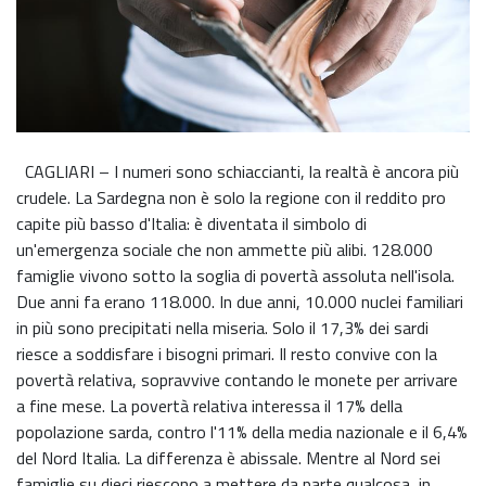
CAGLIARI – I numeri sono schiaccianti, la realtà è ancora più
crudele. La Sardegna non è solo la regione con il reddito pro
capite più basso d'Italia: è diventata il simbolo di
un'emergenza sociale che non ammette più alibi. 128.000
famiglie vivono sotto la soglia di povertà assoluta nell'isola.
Due anni fa erano 118.000. In due anni, 10.000 nuclei familiari
in più sono precipitati nella miseria. Solo il 17,3% dei sardi
riesce a soddisfare i bisogni primari. Il resto convive con la
povertà relativa, sopravvive contando le monete per arrivare
a fine mese. La povertà relativa interessa il 17% della
popolazione sarda, contro l'11% della media nazionale e il 6,4%
del Nord Italia. La differenza è abissale. Mentre al Nord sei
famiglie su dieci riescono a mettere da parte qualcosa, in