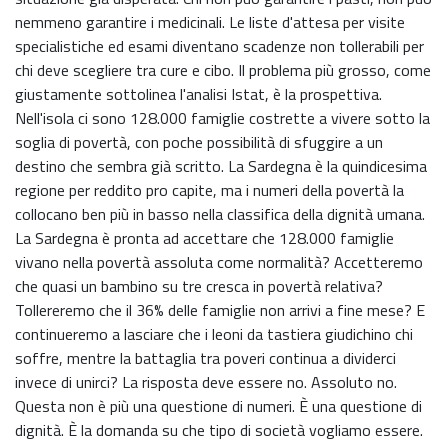
nemmeno garantire i medicinali. Le liste d'attesa per visite
specialistiche ed esami diventano scadenze non tollerabili per
chi deve scegliere tra cure e cibo. Il problema più grosso, come
giustamente sottolinea l'analisi Istat, è la prospettiva.
Nell'isola ci sono 128.000 famiglie costrette a vivere sotto la
soglia di povertà, con poche possibilità di sfuggire a un
destino che sembra già scritto. La Sardegna è la quindicesima
regione per reddito pro capite, ma i numeri della povertà la
collocano ben più in basso nella classifica della dignità umana.
La Sardegna è pronta ad accettare che 128.000 famiglie
vivano nella povertà assoluta come normalità? Accetteremo
che quasi un bambino su tre cresca in povertà relativa?
Tollereremo che il 36% delle famiglie non arrivi a fine mese? E
continueremo a lasciare che i leoni da tastiera giudichino chi
soffre, mentre la battaglia tra poveri continua a dividerci
invece di unirci? La risposta deve essere no. Assoluto no.
Questa non è più una questione di numeri. È una questione di
dignità. È la domanda su che tipo di società vogliamo essere.