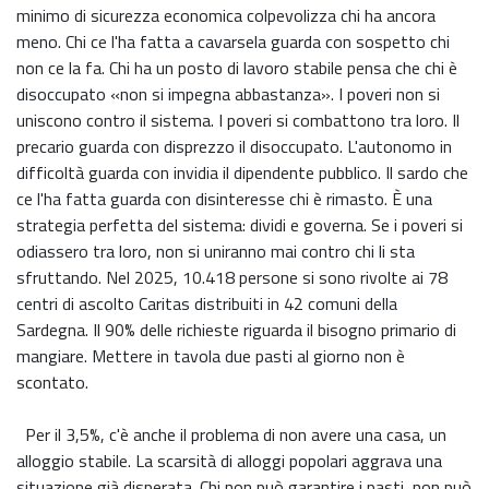
minimo di sicurezza economica colpevolizza chi ha ancora
meno. Chi ce l'ha fatta a cavarsela guarda con sospetto chi
non ce la fa. Chi ha un posto di lavoro stabile pensa che chi è
disoccupato «non si impegna abbastanza». I poveri non si
uniscono contro il sistema. I poveri si combattono tra loro. Il
precario guarda con disprezzo il disoccupato. L'autonomo in
difficoltà guarda con invidia il dipendente pubblico. Il sardo che
ce l'ha fatta guarda con disinteresse chi è rimasto. È una
strategia perfetta del sistema: dividi e governa. Se i poveri si
odiassero tra loro, non si uniranno mai contro chi li sta
sfruttando. Nel 2025, 10.418 persone si sono rivolte ai 78
centri di ascolto Caritas distribuiti in 42 comuni della
Sardegna. Il 90% delle richieste riguarda il bisogno primario di
mangiare. Mettere in tavola due pasti al giorno non è
scontato.
Per il 3,5%, c'è anche il problema di non avere una casa, un
alloggio stabile. La scarsità di alloggi popolari aggrava una
situazione già disperata. Chi non può garantire i pasti, non può