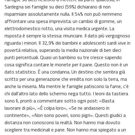
Sardegna sei famiglie su dieci (59%) dichiarano di non
risparmiare assolutamente nulla. Il 54% non può nemmeno
affrontare una spesa imprevista: un cambio di gomme, un
elettrodomestico rotto, una visita medica urgente. La
risposta è sempre la stessa: rinunciare. Il dato più vergognoso
riguarda i minori. Il 32,9% dei bambini e adolescenti sardi vive in
povertà relativa, superando la media nazionale di ben dieci
punti percentuali. Quasi un bambino su tre cresce sapendo
cosa significa contare le monete per il pane. Questo non è un
dato statistico. È una condanna. Un destino che sembra già
scritto per una generazione che eredita non solo la terra, ma
anche la miseria. Ma mentre le famiglie patiscono la fame, c'è
chi dall'altro lato dello schermo nega tutto. I leoni da tastiera
sono lì, pronti a commentare sotto ogni post: «Basta
lavorare di più», «È colpa loro», «Se ne andassero in
continente», «Non sono poveri, sono pigri». Questi giudici a
distanza non conoscono la realtà. Non hanno mai dovuto
scegliere tra medicinali e pane. Non hanno mai spiegato a un