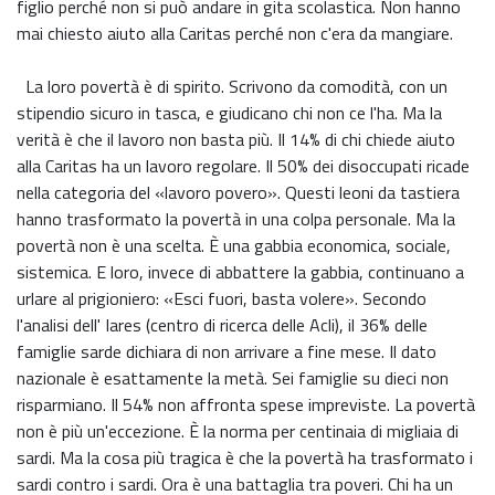
figlio perché non si può andare in gita scolastica. Non hanno
mai chiesto aiuto alla Caritas perché non c'era da mangiare.
La loro povertà è di spirito. Scrivono da comodità, con un
stipendio sicuro in tasca, e giudicano chi non ce l'ha. Ma la
verità è che il lavoro non basta più. Il 14% di chi chiede aiuto
alla Caritas ha un lavoro regolare. Il 50% dei disoccupati ricade
nella categoria del «lavoro povero». Questi leoni da tastiera
hanno trasformato la povertà in una colpa personale. Ma la
povertà non è una scelta. È una gabbia economica, sociale,
sistemica. E loro, invece di abbattere la gabbia, continuano a
urlare al prigioniero: «Esci fuori, basta volere». Secondo
l'analisi dell' Iares (centro di ricerca delle Acli), il 36% delle
famiglie sarde dichiara di non arrivare a fine mese. Il dato
nazionale è esattamente la metà. Sei famiglie su dieci non
risparmiano. Il 54% non affronta spese impreviste. La povertà
non è più un'eccezione. È la norma per centinaia di migliaia di
sardi. Ma la cosa più tragica è che la povertà ha trasformato i
sardi contro i sardi. Ora è una battaglia tra poveri. Chi ha un