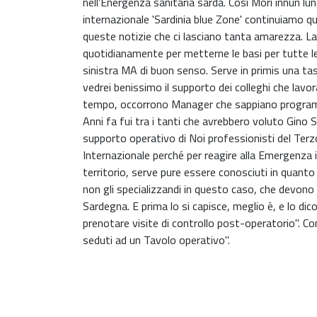
nell'Energenza sanitaria sarda. Così Mori innun 
internazionale 'Sardinia blue Zone' continuiamo quo
queste notizie che ci lasciano tanta amarezza. La
quotidianamente per metterne le basi per tutte le
sinistra MA di buon senso. Serve in primis una tas
vedrei benissimo il supporto dei colleghi che lavo
tempo, occorrono Manager che sappiano programm
Anni fa fui tra i tanti che avrebbero voluto Gino
supporto operativo di Noi professionisti del Ter
Internazionale perché per reagire alla Emergenza 
territorio, serve pure essere conosciuti in quanto 
non gli specializzandi in questo caso, che devono
Sardegna. E prima lo si capisce, meglio è, e lo d
prenotare visite di controllo post-operatorio". Con
seduti ad un Tavolo operativo".