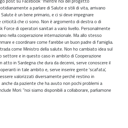
lungo post su Facebook "mentre noi del progetto
tidianamente a parlare di Salute e stili di vita, arrivano
 Salute è un bene primario, e ci si deve impegnare
 criticità che ci sono. Non è argomento di destra o di
k Force di operatori sanitari a vario livello. Personalmente
rano nella cooperazione internazionale. Ma allo stesso
are e coordinare come farebbe un buon padre di famiglia.
 Strada come Ministro della salute. Non ho cambiato idea sul
zo settore e in questo caso in ambito di Cooperazione
in atto in Sardegna che dura da decenni, serve conoscere il
operanti in tale ambito e, serve inserire gente 'scafata',
 essere valorizzati diversamente perché restino in
ico anche da paziente che ha avuto non pochi problemi a
clude Mori: "noi siamo disponibili a collaborare, parliamone