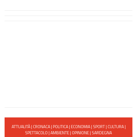
ATTUALITÀ
|
CRONACA
|
POLITICA
|
ECONOMIA
|
SPORT
|
CULTURA
|
SPETTACOLO
|
AMBIENTE
|
OPINIONE
|
SARDEGNA