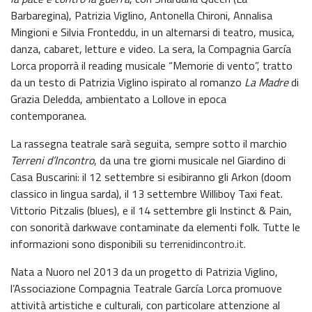
Barbaregina), Patrizia Viglino, Antonella Chironi, Annalisa
Mingioni e Silvia Fronteddu, in un alternarsi di teatro, musica,
danza, cabaret, letture e video. La sera, la Compagnia García
Lorca proporrà il reading musicale “Memorie di vento”, tratto
da un testo di Patrizia Viglino ispirato al romanzo
La Madre
di
Grazia Deledda, ambientato a Lollove in epoca
contemporanea.
La rassegna teatrale sarà seguita, sempre sotto il marchio
Terreni d’Incontro
, da una tre giorni musicale nel Giardino di
Casa Buscarini: il 12 settembre si esibiranno gli Arkon (doom
classico in lingua sarda), il 13 settembre Williboy Taxi feat.
Vittorio Pitzalis (blues), e il 14 settembre gli Instinct & Pain,
con sonorità darkwave contaminate da elementi folk. Tutte le
informazioni sono disponibili su
terrenidincontro.it
.
Nata a Nuoro nel 2013 da un progetto di Patrizia Viglino,
l’Associazione Compagnia Teatrale García Lorca promuove
attività artistiche e culturali, con particolare attenzione al