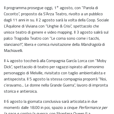
Il programma prosegue oggi, 1° agosto, con “Parola di
Cocorito”, proposto da S’Arza Teatro, rivolto a un pubblico
dagli 11 anni in su. Il 2 agosto sarà la volta della Coop. Sociale
L’Aquilone di Viviana con “Unghie & Crisi”, spettacolo che
unisce teatro di genere e video mapping. Il 3 agosto salirà sul
palco Tragodia Teatro con “Le corna sono come i tacchi,
slanciano!!”, libera e comica rivisitazione della
Mandragola
di
Machiavelli.
Il 4 agosto toccherà alla Compagnia García Lorca con “Moby
Dick”, spettacolo di teatro per ragazzi ispirato all’omonimo
personaggio di Melville, rivisitato con taglio ambientalista e
antispecista. Il 5 agosto la stessa compagnia proporrà “Noi,
c’eravamo... Le donne nella Grande Guerra”, lavoro di impronta
storica e antieroica.
Il 6 agosto la giornata conclusiva sarà articolata in due
momenti: dalle 18.00 in poi, spazio a cinque
Performance per
la pace e contro la guerra
, con Shardana Queen (La