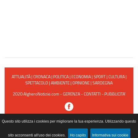
ATTUALITÀ
|
CRONACA
|
POLITICA
|
ECONOMIA
|
SPORT
|
CULTURA
|
SPETTACOLO
|
AMBIENTE
|
OPINIONE
|
SARDEGNA
2020 AlgheroNotizie.com -
GERENZA
-
CONTATTI
-
PUBBLICITA'
Powered by Web Project
Questo sito utilizza i cookies per migliorare la tua esperienza. Utilizzando questo
sito acconsenti all'uso dei cookies.
Ho capito
Informativa sui cookie