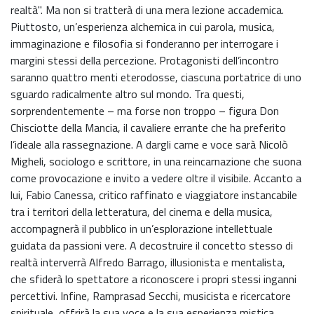
realtà". Ma non si tratterà di una mera lezione accademica.
Piuttosto, un’esperienza alchemica in cui parola, musica,
immaginazione e filosofia si fonderanno per interrogare i
margini stessi della percezione. Protagonisti dell’incontro
saranno quattro menti eterodosse, ciascuna portatrice di uno
sguardo radicalmente altro sul mondo. Tra questi,
sorprendentemente – ma forse non troppo – figura Don
Chisciotte della Mancia, il cavaliere errante che ha preferito
l’ideale alla rassegnazione. A dargli carne e voce sarà Nicolò
Migheli, sociologo e scrittore, in una reincarnazione che suona
come provocazione e invito a vedere oltre il visibile. Accanto a
lui, Fabio Canessa, critico raffinato e viaggiatore instancabile
tra i territori della letteratura, del cinema e della musica,
accompagnerà il pubblico in un’esplorazione intellettuale
guidata da passioni vere. A decostruire il concetto stesso di
realtà interverrà Alfredo Barrago, illusionista e mentalista,
che sfiderà lo spettatore a riconoscere i propri stessi inganni
percettivi. Infine, Ramprasad Secchi, musicista e ricercatore
spirituale, offrirà la sua voce e la sua esperienza mistica,