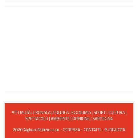
ATTUALITÀ
|
CRONACA
|
POLITICA
|
ECONOMIA
|
SPORT
|
CULTURA
|
SPETTACOLO
|
AMBIENTE
|
OPINIONE
|
SARDEGNA
2020 AlgheroNotizie.com -
GERENZA
-
CONTATTI
-
PUBBLICITA'