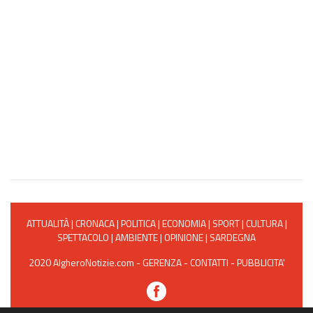
ATTUALITÀ
|
CRONACA
|
POLITICA
|
ECONOMIA
|
SPORT
|
CULTURA
|
SPETTACOLO
|
AMBIENTE
|
OPINIONE
|
SARDEGNA
2020 AlgheroNotizie.com -
GERENZA
-
CONTATTI
-
PUBBLICITA'