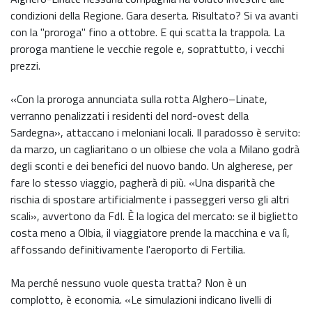
condizioni della Regione. Gara deserta. Risultato? Si va avanti
con la "proroga" fino a ottobre. E qui scatta la trappola. La
proroga mantiene le vecchie regole e, soprattutto, i vecchi
prezzi.
«Con la proroga annunciata sulla rotta Alghero–Linate,
verranno penalizzati i residenti del nord-ovest della
Sardegna», attaccano i meloniani locali. Il paradosso è servito:
da marzo, un cagliaritano o un olbiese che vola a Milano godrà
degli sconti e dei benefici del nuovo bando. Un algherese, per
fare lo stesso viaggio, pagherà di più. «Una disparità che
rischia di spostare artificialmente i passeggeri verso gli altri
scali», avvertono da FdI. È la logica del mercato: se il biglietto
costa meno a Olbia, il viaggiatore prende la macchina e va lì,
affossando definitivamente l'aeroporto di Fertilia.
Ma perché nessuno vuole questa tratta? Non è un
complotto, è economia. «Le simulazioni indicano livelli di