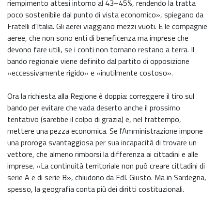
riempimento attesi intorno al 43–45%, rendendo la tratta
poco sostenibile dal punto di vista economico», spiegano da
Fratelli d'Italia. Gli aerei viaggiano mezzi vuoti. E le compagnie
aeree, che non sono enti di beneficenza ma imprese che
devono fare utili, se i conti non tornano restano a terra. Il
bando regionale viene definito dal partito di opposizione
«eccessivamente rigido» e «inutilmente costoso».
Ora la richiesta alla Regione è doppia: correggere il tiro sul
bando per evitare che vada deserto anche il prossimo
tentativo (sarebbe il colpo di grazia) e, nel frattempo,
mettere una pezza economica. Se l'Amministrazione impone
una proroga svantaggiosa per sua incapacità di trovare un
vettore, che almeno rimborsi la differenza ai cittadini e alle
imprese. «La continuità territoriale non può creare cittadini di
serie A e di serie B», chiudono da FdI. Giusto. Ma in Sardegna,
spesso, la geografia conta più dei diritti costituzionali.