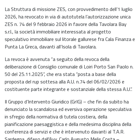
La Struttura di missione ZES, con provvedimento dell’1 luglio
2026, ha revocato in via di autotutela l’autorizzazione unica
ZES n. 74 del 9 febbraio 2026 in favore della Tavolara Bay
s.r.l., la società immobiliare interessata al progetto
speculativo immobiliare sul litorale gallurese fra Cala Finanza e
Punta La Greca, davanti all’Isola di Tavolara.
La revoca è avvenuta “a seguito della revoca della
deliberazione di Consiglio comunale di Loiri Porto San Paolo n.
50 del 25.11.2025”, che era stata “posta a base della
proposta del rup sottesa alla A.U. n.74 del 06/02/2026 e
costituente parte integrante e sostanziale della stessa A.U.”.
Il Gruppo d’Intervento Giuridico (GrIG) – che fin da subito ha
denunciato la scandalosa ed eversiva operazione speculativa
in sfregio della normativa di tutela costiera, della
pianificazione paesaggistica e della medesima disciplina della
conferenza di servizi e che è intervenuto davanti al T.A.R.
Sardegna, difeso dall'Avv. Carlo Augusto Melis Costa –