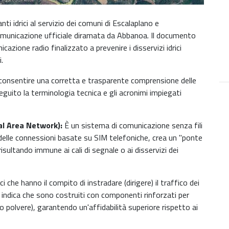
anti idrici al servizio dei comuni di Escalaplano e
comunicazione ufficiale diramata da Abbanoa. Il documento
cazione radio finalizzato a prevenire i disservizi idrici
i.
 consentire una corretta e trasparente comprensione delle
eguito la terminologia tecnica e gli acronimi impiegati
l Area Network):
È un sistema di comunicazione senza fili
 delle connessioni basate su SIM telefoniche, crea un "ponte
risultando immune ai cali di segnale o ai disservizi dei
 che hanno il compito di instradare (dirigere) il traffico dei
le" indica che sono costruiti con componenti rinforzati per
i o polvere), garantendo un'affidabilità superiore rispetto ai