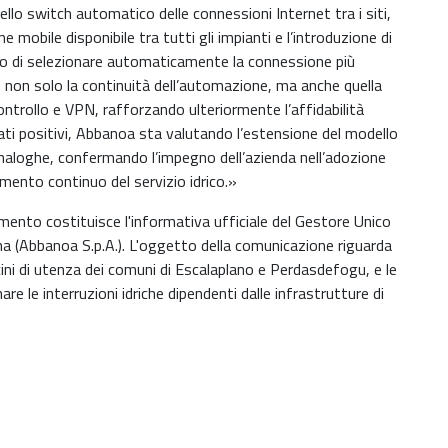
ello switch automatico delle connessioni Internet tra i siti,
e mobile disponibile tra tutti gli impianti e l’introduzione di
ado di selezionare automaticamente la connessione più
 non solo la continuità dell’automazione, ma anche quella
econtrollo e VPN, rafforzando ulteriormente l’affidabilità
ltati positivi, Abbanoa sta valutando l’estensione del modello
à analoghe, confermando l’impegno dell’azienda nell’adozione
amento continuo del servizio idrico.»
umento costituisce l'informativa ufficiale del Gestore Unico
gna (Abbanoa S.p.A.). L'oggetto della comunicazione riguarda
ini di utenza dei comuni di Escalaplano e Perdasdefogu, e le
re le interruzioni idriche dipendenti dalle infrastrutture di