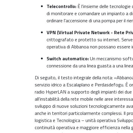
Telecontrollo:
È l'insieme delle tecnologi
di monitorare e comandare un impianto a dist
ordinare l'accensione di una pompa per il ri
VPN (Virtual Private Network - Rete Priv
crittografato e protetto su internet. Serve a
operativa di Abbanoa non possano essere i
Switch automatico:
Un meccanismo softwa
connessione da una linea guasta a una linea 
Di seguito, il testo integrale della nota: «Abbanoa
servizio idrico a Escalaplano e Perdasdefogu. È 
radio HyperLAN a supporto degli impianti dei due ce
all’instabilità della rete mobile nelle aree interes
sviluppo di nuove soluzioni tecnologicamente avan
anche in territori particolarmente complessi. Il p
logistica e Tecnologica – unità operativa Svilupp
continuità operativa e maggiore efficienza nella ge