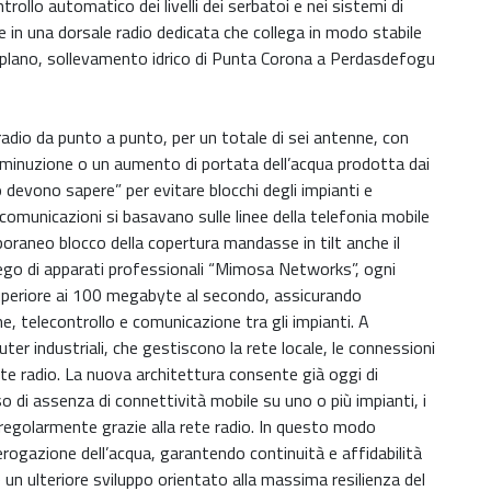
rollo automatico dei livelli dei serbatoi e nei sistemi di
te in una dorsale radio dedicata che collega in modo stabile
alaplano, sollevamento idrico di Punta Corona a Perdasdefogu
adio da punto a punto, per un totale di sei antenne, con
 diminuzione o un aumento di portata dell’acqua prodotta dai
o devono sapere” per evitare blocchi degli impianti e
comunicazioni si basavano sulle linee della telefonia mobile
mporaneo blocco della copertura mandasse in tilt anche il
piego di apparati professionali “Mimosa Networks”, ogni
uperiore ai 100 megabyte al secondo, assicurando
, telecontrollo e comunicazione tra gli impianti. A
ter industriali, che gestiscono la rete locale, le connessioni
ete radio. La nuova architettura consente già oggi di
 di assenza di connettività mobile su uno o più impianti, i
egolarmente grazie alla rete radio. In questo modo
’erogazione dell’acqua, garantendo continuità e affidabilità
re un ulteriore sviluppo orientato alla massima resilienza del