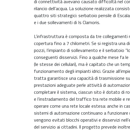
di connettività avevano causato difficoltà nel cont
rilancio dell’acqua. La soluzione realizzata consis
quattro siti strategici: serbatoio pensile di Esc
e i due sollevamenti di Is Clamoris.
L’infrastruttura è composta da tre collegamenti r
copertura fino a 7 chilometri. Se si registra una
pozzi, l’impianto di sollevamento e il serbatoio “l
conseguenti disservizi. Fino a qualche mese fa le 
(le stesse dei cellulari), ma è capitato che un te
funzionamento degli impianti idrici. Grazie all’im
tratta garantisce una capacità di trasmissione s
prestazioni adeguate perle attività di automazione
completare il sistema, ciascun sito è dotato di rou
e l’instradamento del traffico tra rete mobile e r
operare come una rete locale estesa: anche in caso
sistemi di automazione continuano a funzionare r
vengono evitati blocchi operativi e disservizi nell
del servizio ai cittadini. Il progetto prevede inolt