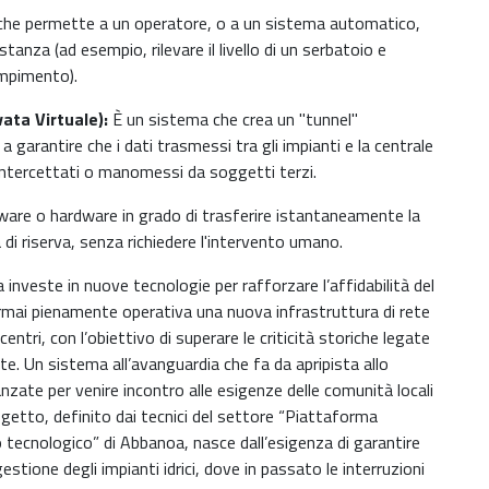
e che permette a un operatore, o a un sistema automatico,
anza (ad esempio, rilevare il livello di un serbatoio e
empimento).
ata Virtuale):
È un sistema che crea un "tunnel"
 garantire che i dati trasmessi tra gli impianti e la centrale
ntercettati o manomessi da soggetti terzi.
re o hardware in grado di trasferire istantaneamente la
di riserva, senza richiedere l'intervento umano.
 investe in nuove tecnologie per rafforzare l’affidabilità del
ormai pienamente operativa una nuova infrastruttura di rete
ntri, con l’obiettivo di superare le criticità storiche legate
sate. Un sistema all’avanguardia che fa da apripista allo
zate per venire incontro alle esigenze delle comunità locali
rogetto, definito dai tecnici del settore “Piattaforma
o tecnologico” di Abbanoa, nasce dall’esigenza di garantire
stione degli impianti idrici, dove in passato le interruzioni