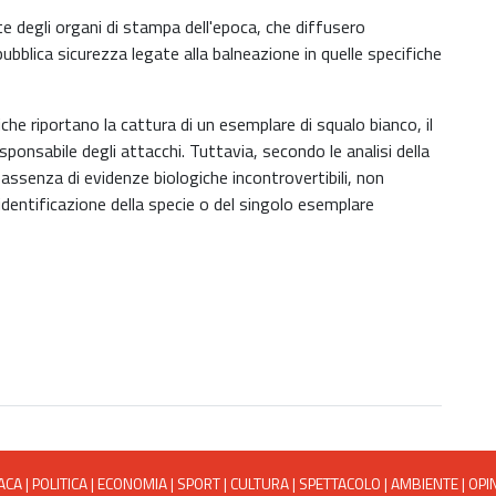
e degli organi di stampa dell'epoca, che diffusero
 pubblica sicurezza legate alla balneazione in quelle specifiche
iche riportano la cattura di un esemplare di squalo bianco, il
ponsabile degli attacchi. Tuttavia, secondo le analisi della
assenza di evidenze biologiche incontrovertibili, non
identificazione della specie o del singolo esemplare
ACA
|
POLITICA
|
ECONOMIA
|
SPORT
|
CULTURA
|
SPETTACOLO
|
AMBIENTE
|
OPI