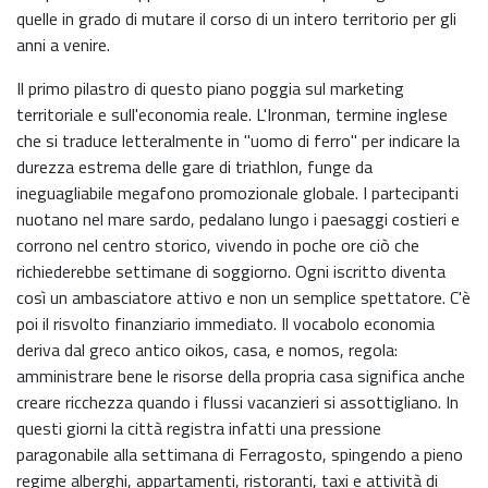
quelle in grado di mutare il corso di un intero territorio per gli
anni a venire.
Il primo pilastro di questo piano poggia sul marketing
territoriale e sull'economia reale. L'Ironman, termine inglese
che si traduce letteralmente in "uomo di ferro" per indicare la
durezza estrema delle gare di triathlon, funge da
ineguagliabile megafono promozionale globale. I partecipanti
nuotano nel mare sardo, pedalano lungo i paesaggi costieri e
corrono nel centro storico, vivendo in poche ore ciò che
richiederebbe settimane di soggiorno. Ogni iscritto diventa
così un ambasciatore attivo e non un semplice spettatore. C'è
poi il risvolto finanziario immediato. Il vocabolo economia
deriva dal greco antico oikos, casa, e nomos, regola:
amministrare bene le risorse della propria casa significa anche
creare ricchezza quando i flussi vacanzieri si assottigliano. In
questi giorni la città registra infatti una pressione
paragonabile alla settimana di Ferragosto, spingendo a pieno
regime alberghi, appartamenti, ristoranti, taxi e attività di