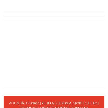
ATTUALITÀ
|
CRONACA
|
POLITICA
|
ECONOMIA
|
SPORT
|
CULTURA
|
SPETTACOLO
|
AMBIENTE
|
OPINIONE
|
SARDEGNA