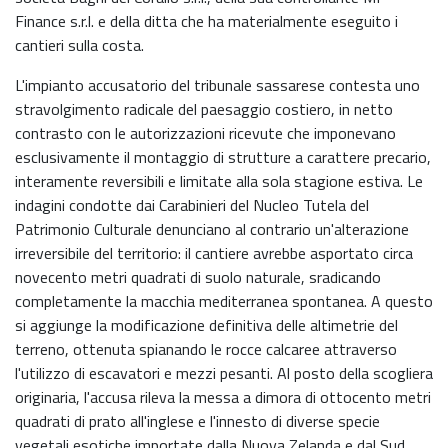
Finance s.r.l. e della ditta che ha materialmente eseguito i
cantieri sulla costa.
L'impianto accusatorio del tribunale sassarese contesta uno
stravolgimento radicale del paesaggio costiero, in netto
contrasto con le autorizzazioni ricevute che imponevano
esclusivamente il montaggio di strutture a carattere precario,
interamente reversibili e limitate alla sola stagione estiva. Le
indagini condotte dai Carabinieri del Nucleo Tutela del
Patrimonio Culturale denunciano al contrario un'alterazione
irreversibile del territorio: il cantiere avrebbe asportato circa
novecento metri quadrati di suolo naturale, sradicando
completamente la macchia mediterranea spontanea. A questo
si aggiunge la modificazione definitiva delle altimetrie del
terreno, ottenuta spianando le rocce calcaree attraverso
l'utilizzo di escavatori e mezzi pesanti. Al posto della scogliera
originaria, l'accusa rileva la messa a dimora di ottocento metri
quadrati di prato all'inglese e l'innesto di diverse specie
vegetali esotiche importate dalla Nuova Zelanda e dal Sud