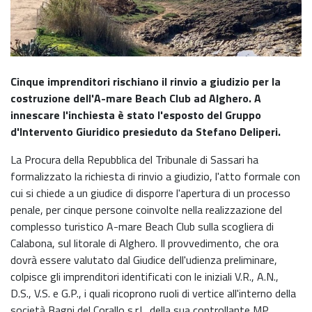
Cinque imprenditori rischiano il rinvio a giudizio per la
costruzione dell'A-mare Beach Club ad Alghero. A
innescare l'inchiesta è stato l'esposto del Gruppo
d'Intervento Giuridico presieduto da Stefano Deliperi.
La Procura della Repubblica del Tribunale di Sassari ha
formalizzato la richiesta di rinvio a giudizio, l'atto formale con
cui si chiede a un giudice di disporre l'apertura di un processo
penale, per cinque persone coinvolte nella realizzazione del
complesso turistico A-mare Beach Club sulla scogliera di
Calabona, sul litorale di Alghero. Il provvedimento, che ora
dovrà essere valutato dal Giudice dell'udienza preliminare,
colpisce gli imprenditori identificati con le iniziali V.R., A.N.,
D.S., V.S. e G.P., i quali ricoprono ruoli di vertice all'interno della
società Bagni del Corallo s.r.l., della sua controllante MP