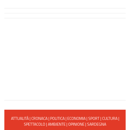
ATTUALITÀ
|
CRONACA
|
POLITICA
|
ECONOMIA
|
SPORT
|
CULTURA
|
SPETTACOLO
|
AMBIENTE
|
OPINIONE
|
SARDEGNA