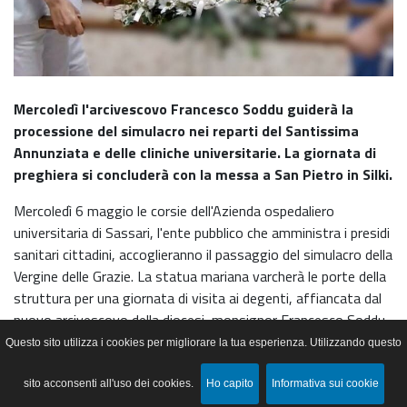
Mercoledì l'arcivescovo Francesco Soddu guiderà la
processione del simulacro nei reparti del Santissima
Annunziata e delle cliniche universitarie. La giornata di
preghiera si concluderà con la messa a San Pietro in Silki.
Mercoledì 6 maggio le corsie dell'Azienda ospedaliero
universitaria di Sassari, l'ente pubblico che amministra i presidi
sanitari cittadini, accoglieranno il passaggio del simulacro della
Vergine delle Grazie. La statua mariana varcherà le porte della
struttura per una giornata di visita ai degenti, affiancata dal
nuovo arcivescovo della diocesi, monsignor Francesco Soddu,
che seguirà l'intero percorso per impartire la benedizione al
Questo sito utilizza i cookies per migliorare la tua esperienza. Utilizzando questo
fianco dei letti. L'iniziativa è stata organizzata dai cappellani
dell'ospedale, i sacerdoti incaricati di garantire l'assistenza
sito acconsenti all'uso dei cookies.
Ho capito
Informativa sui cookie