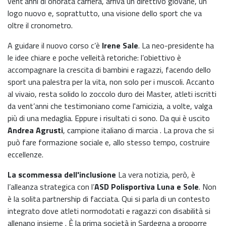
vent’anni di onorata carriera, arriva un direttivo giovane, un
logo nuovo e, soprattutto, una visione dello sport che va
oltre il cronometro.
A guidare il nuovo corso c’è
Irene Sale
. La neo-presidente ha
le idee chiare e poche velleità retoriche: l’obiettivo è
accompagnare la crescita di bambini e ragazzi, facendo dello
sport una palestra per la vita, non solo per i muscoli. Accanto
al vivaio, resta solido lo zoccolo duro dei Master, atleti iscritti
da vent’anni che testimoniano come l'amicizia, a volte, valga
più di una medaglia. Eppure i risultati ci sono. Da qui è uscito
Andrea Agrusti
, campione italiano di marcia . La prova che si
può fare formazione sociale e, allo stesso tempo, costruire
eccellenze.
La scommessa dell'inclusione
La vera notizia, però, è
l’alleanza strategica con l’
ASD Polisportiva Luna e Sole
. Non
è la solita partnership di facciata. Qui si parla di un contesto
integrato dove atleti normodotati e ragazzi con disabilità si
allenano insieme . È la prima società in Sardegna a proporre