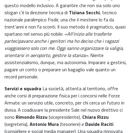
questo modello inclusivo. A garantire che non sia solo uno
slogan c'è la direzione tecnica di
Tiziana Secchi
, tecnico
nazionale paralimpico Fisdir, una che il mestiere lo fa da
trent’anni e non fa sconti. Il suo metodo è pragmatico, quasi
spartano nel senso più nobile:
«All’inizio alle trasferte
partecipavano anche i genitori ma ho deciso che i ragazzi
viaggiassero solo con me. Oggi sanno organizzare la valigia,
orientarsi in aeroporto, gestire la stanza»
. Niente
assistenzialismo, dunque, ma autonomia. Imparare a gestirsi,
pagare un conto o preparare un bagaglio vale quanto un
record personale.
Servizi e squadra
La società, attenta al territorio, offre
anche corsi di preparazione fisica per i concorsi nelle Forze
Armate: un servizio utile, concreto, per chi cerca un futuro in
divisa. A coadiuvare la presidente Sale nel nuovo direttivo ci
sono
Rimondo Rizzu
(vicepresidente),
Chiara Rizzu
(segreteria),
Antonio Mura
(tesoriere) e
Davide Raciti
(consigliere e social media manager). Una squadra rinnovata