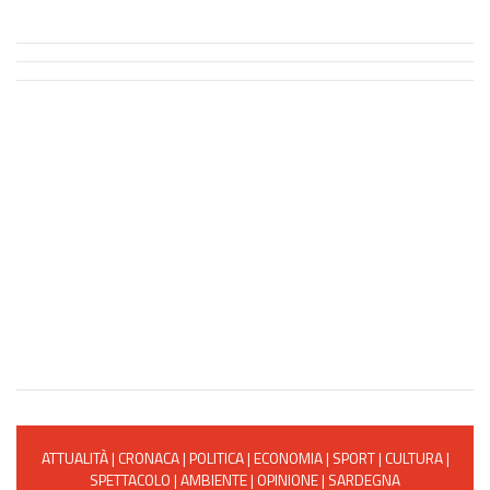
ATTUALITÀ
|
CRONACA
|
POLITICA
|
ECONOMIA
|
SPORT
|
CULTURA
|
SPETTACOLO
|
AMBIENTE
|
OPINIONE
|
SARDEGNA