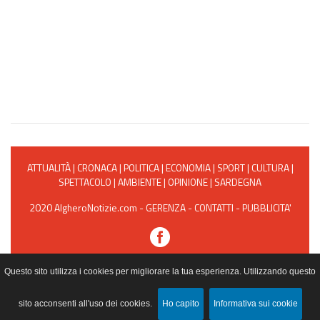
ATTUALITÀ
|
CRONACA
|
POLITICA
|
ECONOMIA
|
SPORT
|
CULTURA
|
SPETTACOLO
|
AMBIENTE
|
OPINIONE
|
SARDEGNA
2020 AlgheroNotizie.com -
GERENZA
-
CONTATTI
-
PUBBLICITA'
Powered by Web Project
Questo sito utilizza i cookies per migliorare la tua esperienza. Utilizzando questo
sito acconsenti all'uso dei cookies.
Ho capito
Informativa sui cookie