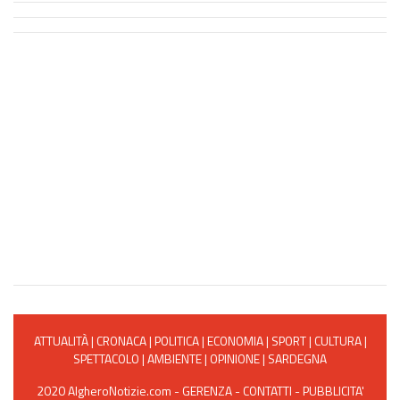
ATTUALITÀ
|
CRONACA
|
POLITICA
|
ECONOMIA
|
SPORT
|
CULTURA
|
SPETTACOLO
|
AMBIENTE
|
OPINIONE
|
SARDEGNA
2020 AlgheroNotizie.com -
GERENZA
-
CONTATTI
-
PUBBLICITA'