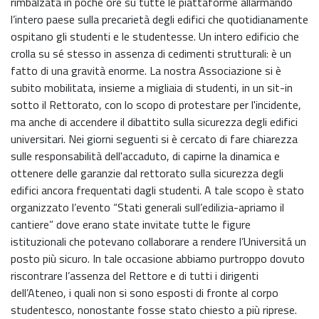
rimbalzata in poche ore su tutte le piattaforme allarmando
l’intero paese sulla precarietà degli edifici che quotidianamente
ospitano gli studenti e le studentesse. Un intero edificio che
crolla su sé stesso in assenza di cedimenti strutturali: è un
fatto di una gravità enorme. La nostra Associazione si è
subito mobilitata, insieme a migliaia di studenti, in un sit-in
sotto il Rettorato, con lo scopo di protestare per l'incidente,
ma anche di accendere il dibattito sulla sicurezza degli edifici
universitari. Nei giorni seguenti si è cercato di fare chiarezza
sulle responsabilità dell'accaduto, di capirne la dinamica e
ottenere delle garanzie dal rettorato sulla sicurezza degli
edifici ancora frequentati dagli studenti. A tale scopo è stato
organizzato l’evento “Stati generali sull’edilizia-apriamo il
cantiere” dove erano state invitate tutte le figure
istituzionali che potevano collaborare a rendere l’Universitá un
posto più sicuro. In tale occasione abbiamo purtroppo dovuto
riscontrare l’assenza del Rettore e di tutti i dirigenti
dell’Ateneo, i quali non si sono esposti di fronte al corpo
studentesco, nonostante fosse stato chiesto a più riprese.