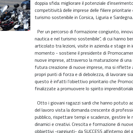
doppia sfida: migliorare il potenziale d’inserimen
competitività delle imprese delle filiere prioritarie 
turismo sostenibile in Corsica, Liguria e Sardegna
Per un percorso di formazione congiunto, innovativ
nautica e nel turismo sostenibile”, di cui hanno be
articolato tra lezioni, visite in azienda e stage in
momento - sostiene il presidente di Promocamera,
nuove imprese, attraverso la maturazione di una men
futura creazione di nuove imprese, ma si riflette a
propri punti di forza e di debolezza, di lavorare s
questo è infatti l’obiettivo prioritario che Promoc
finalizzate a promuovere lo spirito imprenditoriale
Otto i giovani ragazzi sardi che hanno potuto acq
del lavoro vista la domanda crescente di profession
pubblico, rispettare tempi e scadenze, gestire le r
dinamici e creativi. Crescita e formazione di nuov
obbiettivi -raggiunti- da SUCCESS all'interno de