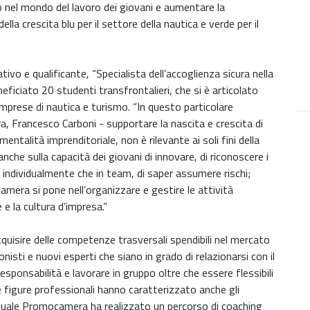
to nel mondo del lavoro dei giovani e aumentare la
della crescita blu per il settore della nautica e verde per il
.
o e qualificante, “Specialista dell’accoglienza sicura nella
neficiato 20 studenti transfrontalieri, che si è articolato
 imprese di nautica e turismo. “In questo particolare
 Francesco Carboni - supportare la nascita e crescita di
talità imprenditoriale, non è rilevante ai soli fini della
nche sulla capacità dei giovani di innovare, di riconoscere i
ia individualmente che in team, di saper assumere rischi;
amera si pone nell’organizzare e gestire le attività
 e la cultura d’impresa.”
uisire delle competenze trasversali spendibili nel mercato
isti e nuovi esperti che siano in grado di relazionarsi con il
esponsabilità e lavorare in gruppo oltre che essere flessibili
e figure professionali hanno caratterizzato anche gli
l quale Promocamera ha realizzato un percorso di coaching