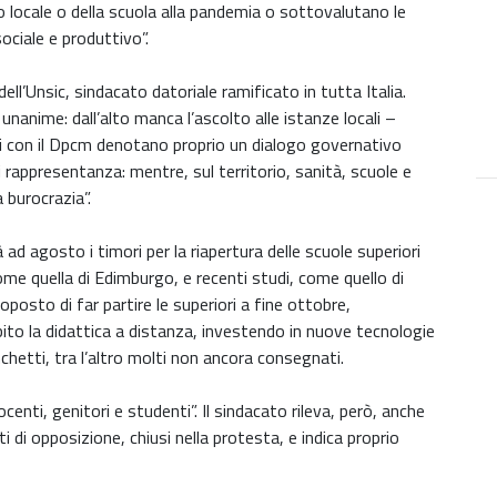
o locale o della scuola alla pandemia o sottovalutano le
ociale e produttivo”.
’Unsic, sindacato datoriale ramificato in tutta Italia.
è unanime: dall’alto manca l’ascolto alle istanze locali –
 con il Dpcm denotano proprio un dialogo governativo
i rappresentanza: mentre, sul territorio, sanità, scuole e
 burocrazia”.
ad agosto i timori per la riapertura delle scuole superiori
ome quella di Edimburgo, e recenti studi, come quello di
osto di far partire le superiori a fine ottobre,
ito la didattica a distanza, investendo in nuove tecnologie
nchetti, tra l’altro molti non ancora consegnati.
enti, genitori e studenti”. Il sindacato rileva, però, anche
i di opposizione, chiusi nella protesta, e indica proprio