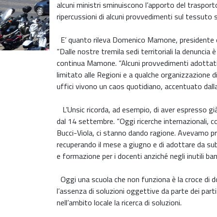
alcuni ministri sminuiscono l’apporto del trasport
ripercussioni di alcuni provvedimenti sul tessuto s
E’ quanto rileva Domenico Mamone, presidente dell
“Dalle nostre tremila sedi territoriali la denuncia 
continua Mamone. “Alcuni provvedimenti adottati
limitato alle Regioni e a qualche organizzazione d
uffici vivono un caos quotidiano, accentuato dalla
L’Unsic ricorda, ad esempio, di aver espresso già 
dal 14 settembre. “Oggi ricerche internazionali, c
Bucci-Viola, ci stanno dando ragione. Avevamo prop
recuperando il mese a giugno e di adottare da sub
e formazione per i docenti anziché negli inutili ba
Oggi una scuola che non funziona è la croce di doc
l’assenza di soluzioni oggettive da parte dei partit
nell’ambito locale la ricerca di soluzioni.