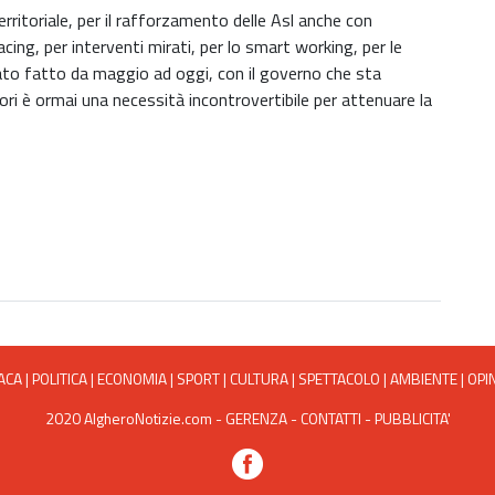
rritoriale, per il rafforzamento delle Asl anche con
acing, per interventi mirati, per lo smart working, per le
tato fatto da maggio ad oggi, con il governo che sta
tori è ormai una necessità incontrovertibile per attenuare la
ACA
|
POLITICA
|
ECONOMIA
|
SPORT
|
CULTURA
|
SPETTACOLO
|
AMBIENTE
|
OPI
2020 AlgheroNotizie.com -
GERENZA
-
CONTATTI
-
PUBBLICITA'